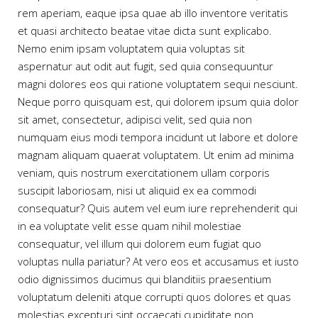
rem aperiam, eaque ipsa quae ab illo inventore veritatis
et quasi architecto beatae vitae dicta sunt explicabo.
Nemo enim ipsam voluptatem quia voluptas sit
aspernatur aut odit aut fugit, sed quia consequuntur
magni dolores eos qui ratione voluptatem sequi nesciunt.
Neque porro quisquam est, qui dolorem ipsum quia dolor
sit amet, consectetur, adipisci velit, sed quia non
numquam eius modi tempora incidunt ut labore et dolore
magnam aliquam quaerat voluptatem. Ut enim ad minima
veniam, quis nostrum exercitationem ullam corporis
suscipit laboriosam, nisi ut aliquid ex ea commodi
consequatur? Quis autem vel eum iure reprehenderit qui
in ea voluptate velit esse quam nihil molestiae
consequatur, vel illum qui dolorem eum fugiat quo
voluptas nulla pariatur? At vero eos et accusamus et iusto
odio dignissimos ducimus qui blanditiis praesentium
voluptatum deleniti atque corrupti quos dolores et quas
molestias excepturi sint occaecati cupiditate non