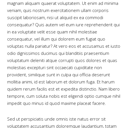
magnam aliquam quaerat voluptatem. Ut enim ad minima
veniam, quis nostrum exercitationem ullam corporis
suscipit laboriosam, nisi ut aliquid ex ea commodi
consequatur? Quis autem vel eum iure reprehenderit qui
in ea voluptate velit esse quam nihil molestiae
consequatur, vel illum qui dolorem eum fugiat quo
voluptas nulla pariatur? At vero eos et accusamus et iusto
odio dignissimos ducimus qui blanditiis praesentium
voluptatum deleniti atque corrupti quos dolores et quas
molestias excepturi sint occaecati cupiditate non
provident, similique sunt in culpa qui officia deserunt
mollitia animi, id est laborum et dolorum fuga. Et harum
quidem rerum facilis est et expedita distinctio. Nam libero
tempore, cum soluta nobis est eligendi optio cumque nihil
impedit quo minus id quod maxime placeat facere.
Sed ut perspiciatis unde omnis iste natus error sit
voluptatem accusantium doloremque laudantium, totam