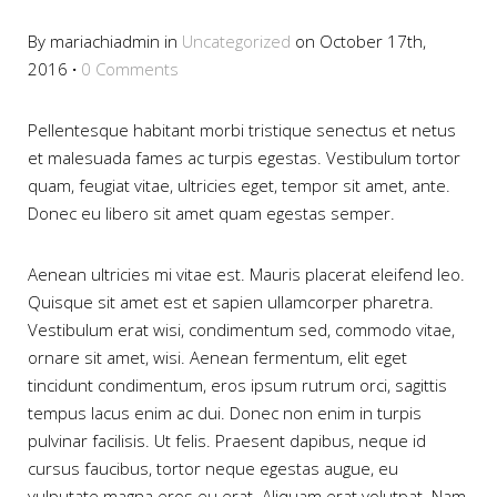
By mariachiadmin in
Uncategorized
on October 17th,
2016
·
0 Comments
Pellentesque habitant morbi tristique senectus et netus
et malesuada fames ac turpis egestas. Vestibulum tortor
quam, feugiat vitae, ultricies eget, tempor sit amet, ante.
Donec eu libero sit amet quam egestas semper.
Aenean ultricies mi vitae est. Mauris placerat eleifend leo.
Quisque sit amet est et sapien ullamcorper pharetra.
Vestibulum erat wisi, condimentum sed, commodo vitae,
ornare sit amet, wisi. Aenean fermentum, elit eget
tincidunt condimentum, eros ipsum rutrum orci, sagittis
tempus lacus enim ac dui. Donec non enim in turpis
pulvinar facilisis. Ut felis. Praesent dapibus, neque id
cursus faucibus, tortor neque egestas augue, eu
vulputate magna eros eu erat. Aliquam erat volutpat. Nam